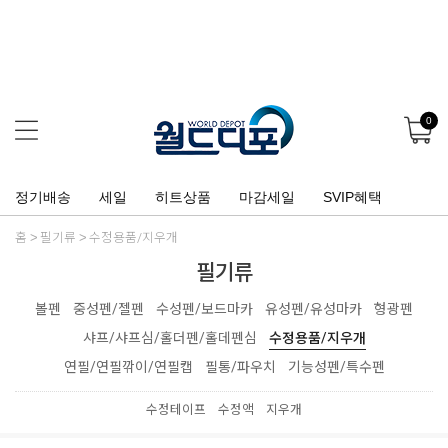
0
정기배송
세일
히트상품
마감세일
SVIP혜택
홈
필기류
수정용품/지우개
필기류
볼펜
중성펜/젤펜
수성펜/보드마카
유성펜/유성마카
형광펜
샤프/샤프심/홀더펜/홀데펜심
수정용품/지우개
연필/연필깎이/연필캡
필통/파우치
기능성펜/특수펜
수정테이프
수정액
지우개