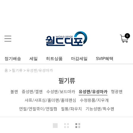
0
정기배송
세일
히트상품
마감세일
SVIP혜택
홈
필기류
유성펜/유성마카
필기류
볼펜
중성펜/젤펜
수성펜/보드마카
유성펜/유성마카
형광펜
샤프/샤프심/홀더펜/홀데펜심
수정용품/지우개
연필/연필깎이/연필캡
필통/파우치
기능성펜/특수펜