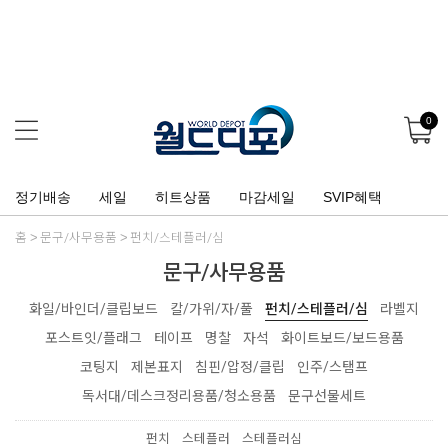
0
정기배송
세일
히트상품
마감세일
SVIP혜택
홈
문구/사무용품
펀치/스테플러/심
문구/사무용품
화일/바인더/클립보드
칼/가위/자/풀
펀치/스테플러/심
라벨지
포스트잇/플래그
테이프
명찰
자석
화이트보드/보드용품
코팅지
제본표지
침핀/압정/클립
인주/스탬프
독서대/데스크정리용품/청소용품
문구선물세트
펀치
스테플러
스테플러심