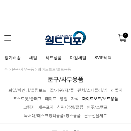
0
정기배송
세일
히트상품
마감세일
SVIP혜택
홈
문구/사무용품
화이트보드/보드용품
문구/사무용품
화일/바인더/클립보드
칼/가위/자/풀
펀치/스테플러/심
라벨지
포스트잇/플래그
테이프
명찰
자석
화이트보드/보드용품
코팅지
제본표지
침핀/압정/클립
인주/스탬프
독서대/데스크정리용품/청소용품
문구선물세트