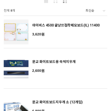
전체
8
개
아이비스 4500 귤냥쓰점착메모보드(IL) 11400
3,620원
문교 화이트보드용 쓱싹지우개
2,600원
문교 화이트보드지우개 소 (12개입)