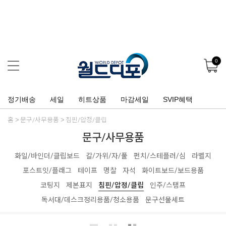
0
정기배송
세일
히트상품
마감세일
SVIP혜택
홈
문구/사무용품
침핀/압정/클립
문구/사무용품
화일/바인더/클립보드
칼/가위/자/풀
펀치/스테플러/심
라벨지
포스트잇/플래그
테이프
명찰
자석
화이트보드/보드용품
코팅지
제본표지
침핀/압정/클립
인주/스탬프
독서대/데스크정리용품/청소용품
문구선물세트