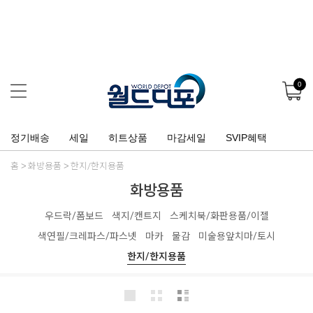
0
정기배송
세일
히트상품
마감세일
SVIP혜택
홈
화방용품
한지/한지용품
화방용품
우드락/폼보드
색지/캔트지
스케치북/화판용품/이젤
색연필/크레파스/파스넷
마카
물감
미술용앞치마/토시
한지/한지용품