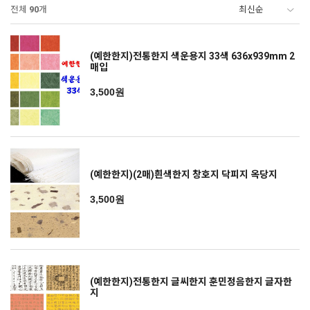
전체
90
개
(예한한지)전통한지 색운용지 33색 636x939mm 2
매입
3,500원
(예한한지)(2매)흰색한지 창호지 닥피지 옥당지
3,500원
(예한한지)전통한지 글씨한지 훈민정음한지 글자한
지