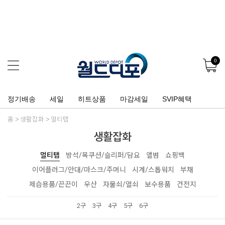
0
정기배송
세일
히트상품
마감세일
SVIP혜택
홈
생활잡화
멀티탭
생활잡화
멀티탭
방석/목쿠션/슬리퍼/담요
앨범
쇼핑백
이어플러그/안대/마스크/주머니
시계/스톱워치
부채
제습용품/끈끈이
우산
자물쇠/열쇠
보수용품
건전지
2구
3구
4구
5구
6구