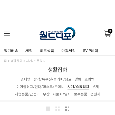
0
정기배송
세일
히트상품
마감세일
SVIP혜택
홈
생활잡화
시계/스톱워치
생활잡화
멀티탭
방석/목쿠션/슬리퍼/담요
앨범
쇼핑백
이어플러그/안대/마스크/주머니
시계/스톱워치
부채
제습용품/끈끈이
우산
자물쇠/열쇠
보수용품
건전지