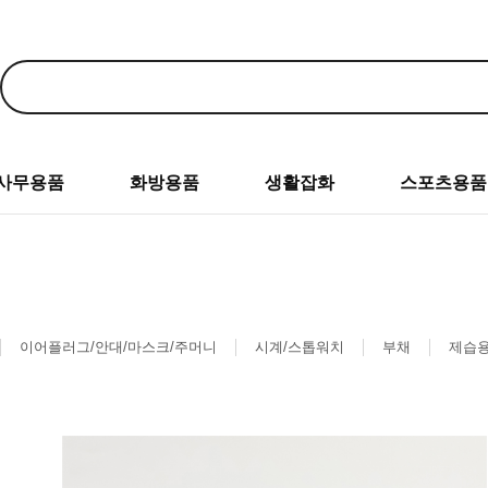
사무용품
화방용품
생활잡화
스포츠용품
이어플러그/안대/마스크/주머니
시계/스톱워치
부채
제습용