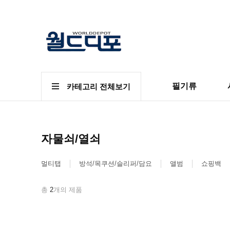
필기류
카테고리 전체보기
자물쇠/열쇠
멀티탭
방석/목쿠션/슬리퍼/담요
앨범
쇼핑백
총
2
개의 제품