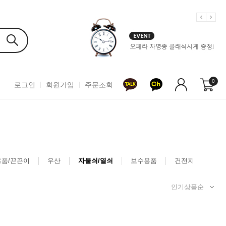
0
로그인
회원가입
주문조회
품/끈끈이
우산
자물쇠/열쇠
보수용품
건전지