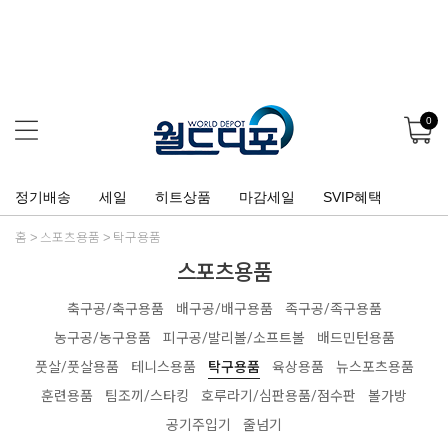
0
정기배송
세일
히트상품
마감세일
SVIP혜택
홈
스포츠용품
탁구용품
스포츠용품
축구공/축구용품
배구공/배구용품
족구공/족구용품
농구공/농구용품
피구공/발리볼/소프트볼
배드민턴용품
풋살/풋살용품
테니스용품
탁구용품
육상용품
뉴스포츠용품
훈련용품
팀조끼/스타킹
호루라기/심판용품/점수판
볼가방
공기주입기
줄넘기