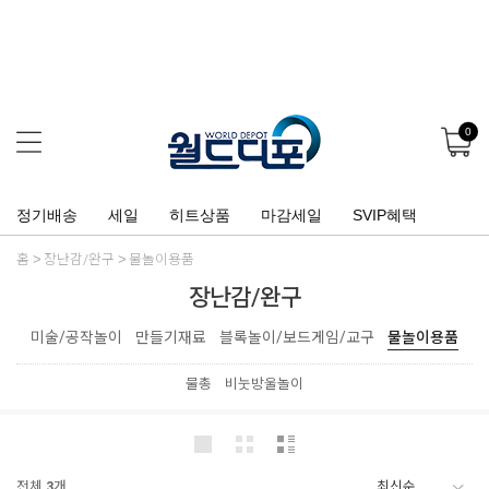
0
정기배송
세일
히트상품
마감세일
SVIP혜택
홈
장난감/완구
물놀이용품
장난감/완구
미술/공작놀이
만들기재료
블록놀이/보드게임/교구
물놀이용품
물총
비눗방울놀이
전체
3
개