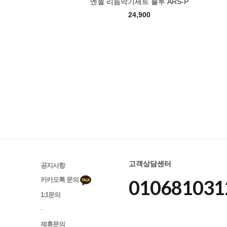
엔젤 리듬악기세트 블루 ARS-P
24,900
고객상담센터
공지사항
카카오톡 문의
010681031
1:1문의
-
제휴문의