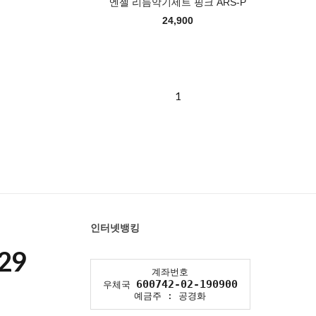
엔젤 리듬악기세트 핑크 ARS-P
24,900
1
인터넷뱅킹
29
계좌번호
600742-02-190900
우체국
예금주 : 공경화