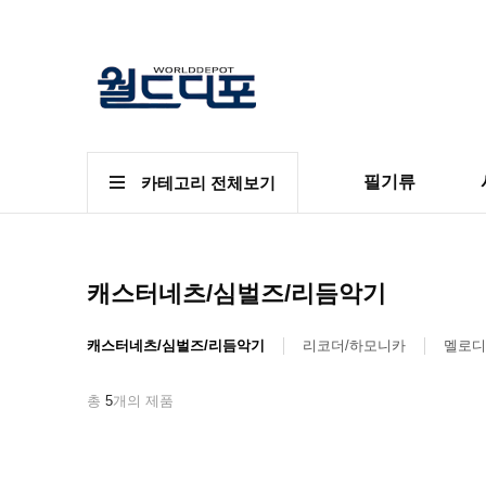
필기류
카테고리 전체보기
캐스터네츠/심벌즈/리듬악기
캐스터네츠/심벌즈/리듬악기
리코더/하모니카
멜로디
총
5
개의 제품