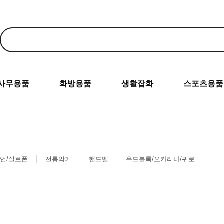
사무용품
화방용품
생활잡화
스포츠용품
언/실로폰
전통악기
핸드벨
우드블록/오카리나/귀로