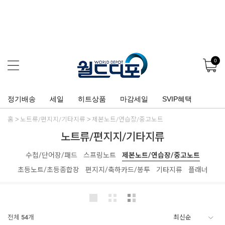
0
정기배송
세일
히트상품
마감세일
SVIP혜택
홈
노트류/편지지/기타지류
제본노트/연습장/중고노트
노트류/편지지/기타지류
수첩/단어장/패드
스프링노트
제본노트/연습장/중고노트
초등노트/초등종합장
편지지/축하카드/봉투
기타지류
플래너
전체
54
개